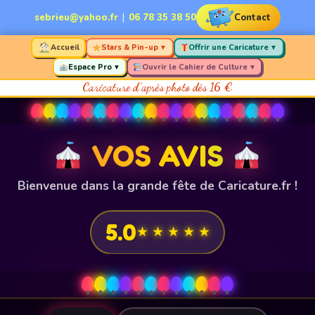
Aller
Contact
sebrieu@yahoo.fr
|
06 78 35 38 50
au
contenu
Accueil
Stars & Pin-up
Offrir une Caricature
▼
▼
Espace Pro
Ouvrir le Cahier de Culture
▼
▼
Caricature d’après photo dès 16 €
VOS AVIS
Bienvenue dans la grande fête de Caricature.fr !
5.0
★ ★ ★ ★ ★