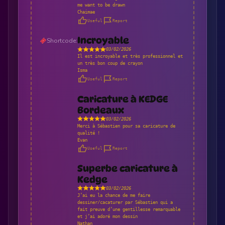
me want to be drawn
Chaimae
Useful
Report
Incroyable
Shortcode:
03/02/2026
Il est incroyable et très professionnel et
un très bon coup de crayon
Isma
Useful
Report
Caricature à KEDGE
Bordeaux
03/02/2026
Merci à Sébastien pour sa caricature de
qualité !
Evan
Useful
Report
Superbe caricature à
Kedge
03/02/2026
J’ai eu la chance de me faire
dessiner/cacaturer par Sébastien qui a
fait preuve d’une gentillesse remarquable
et j’ai adoré mon dessin
Nathan