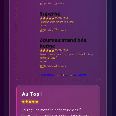
Useful
Report
Superbe
03/02/2026
Superbe caricature à Kedge
Descos
Useful
Report
Journee stand bde
kedge
03/02/2026
Comme chaque année un super travail, très
représentatif
Xavier
Useful
Report
Navigation
Page
Page
Page
Page
Page
Précédent
1
...
4
5
6
...
12
Suivant
Site
Au Top !
Reviews
★★★★★
J’ai reçu ce matin la caricature des 5
musiciens de notre groupe, complètement