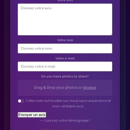
Votre avis
Votre nom
Votre e-mail
Do you have photos to share?
Drag & Drop your photos or
Browse
Cette note est fondée sur ma propre expérience et
mon véritable avis.
Envoyer un avis
— Laissez votre témoignage !