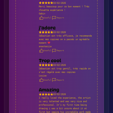
03/02/2026
Merci beaucoup pour ce bon moment ! Très
chouette expérience !
Gabin
Useful
Report
j’adore
03/02/2026
Sébastien est très efficace, je recommande
avec mes copines on a passés un agréable
moment
anastasiia
Useful
Report
Trop cool
03/02/2026
Sébastien est trop gentil, très rapide on
s’est régalé avec mes copines
Louise
Useful
Report
Amazing
03/02/2026
I really loved the experience, the artist
is very talented and was very nice and
professional. It’s my first time being
drawing i was a bit unsure about it at
first but seeing his incredible work made