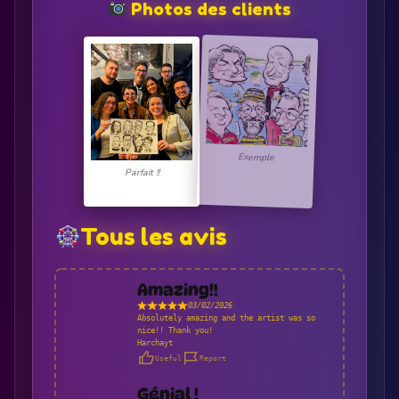
Photos des clients
Exemple
Parfait !!
Tous les avis
Amazing!!
03/02/2026
Absolutely amazing and the artist was so
nice!! Thank you!
Harchayt
Useful
Report
Génial !