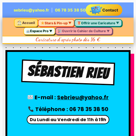
Aller
sebrieu@yahoo.fr
|
06 78 35 38 50
Contact
au
contenu
Accueil
Stars & Pin-up
Offrir une Caricature
▼
▼
Espace Pro
Ouvrir le Cahier de Culture
▼
▼
Caricature d’après photo dès 16 €
SÉBASTIEN RIEU
E-mail :
Sebrieu@yahoo.fr
Téléphone :
06 78 35 38 50
Du Lundi au Vendredi de 11h à 19h