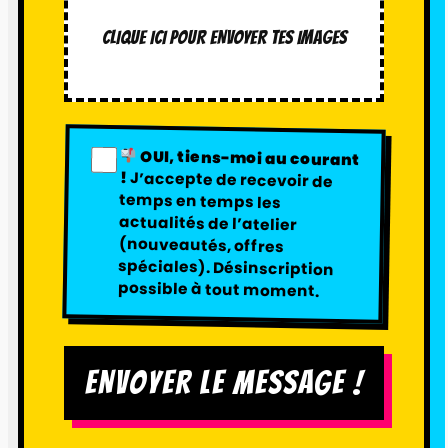
CLIQUE ICI POUR ENVOYER TES IMAGES
OUI, tiens-moi au courant
!
J’accepte de recevoir de
temps en temps les
actualités de l’atelier
(nouveautés, offres
spéciales). Désinscription
possible à tout moment.
ENVOYER LE MESSAGE !