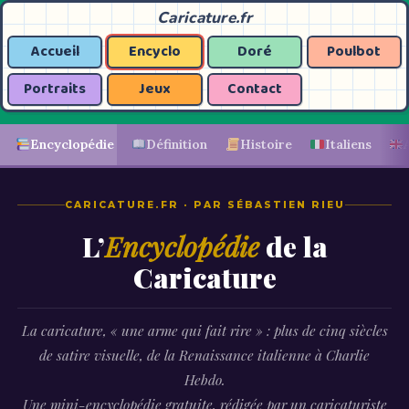
Caricature.fr
Accueil
Encyclo
Doré
Poulbot
Portraits
Jeux
Contact
Encyclopédie
Définition
Histoire
Italiens
CARICATURE.FR · PAR SÉBASTIEN RIEU
L’
Encyclopédie
de la
Caricature
La caricature, « une arme qui fait rire » : plus de cinq siècles
de satire visuelle, de la Renaissance italienne à Charlie
Hebdo.
Une mini-encyclopédie gratuite, rédigée par un caricaturiste