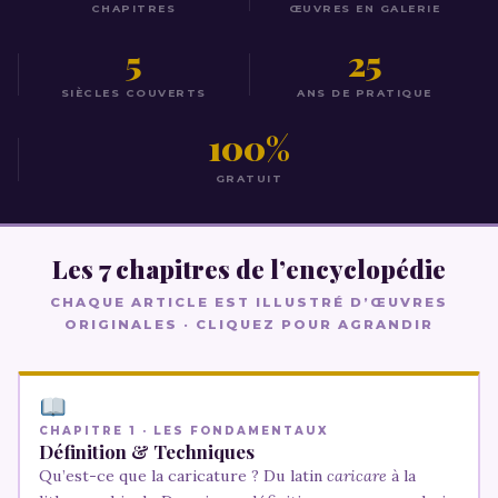
CHAPITRES
ŒUVRES EN GALERIE
5
25
SIÈCLES COUVERTS
ANS DE PRATIQUE
100%
GRATUIT
Les 7 chapitres de l’encyclopédie
CHAQUE ARTICLE EST ILLUSTRÉ D’ŒUVRES
ORIGINALES · CLIQUEZ POUR AGRANDIR
CHAPITRE 1 · LES FONDAMENTAUX
Définition & Techniques
Qu’est-ce que la caricature ? Du latin
caricare
à la