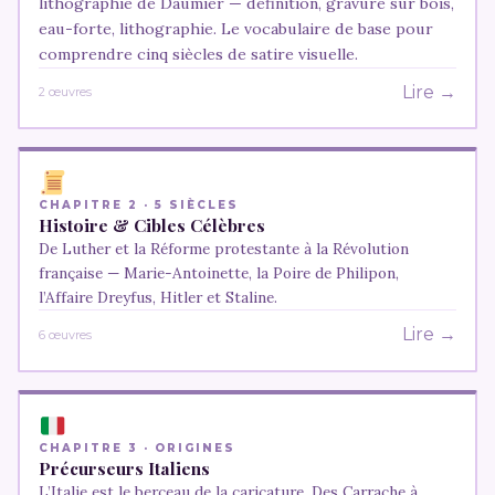
lithographie de Daumier — définition, gravure sur bois,
eau-forte, lithographie. Le vocabulaire de base pour
comprendre cinq siècles de satire visuelle.
Lire →
2 œuvres
CHAPITRE 2 · 5 SIÈCLES
Histoire & Cibles Célèbres
De Luther et la Réforme protestante à la Révolution
française — Marie-Antoinette, la Poire de Philipon,
l’Affaire Dreyfus, Hitler et Staline.
Lire →
6 œuvres
CHAPITRE 3 · ORIGINES
Précurseurs Italiens
L’Italie est le berceau de la caricature. Des Carrache à