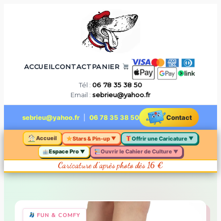
Aller
au
contenu
ACCUEIL
CONTACT
PANIER
Tél :
06 78 35 38 50
Email :
sebrieu@yahoo.fr
sebrieu@yahoo.fr
|
06 78 35 38 50
Contact
Accueil
Stars & Pin-up
Offrir une Caricature
▼
▼
Espace Pro
Ouvrir le Cahier de Culture
▼
▼
Caricature d’après photo dès 16 €
FUN & COMFY