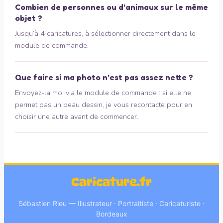
Combien de personnes ou d’animaux sur le même
objet ?
Jusqu’à 4 caricatures, à sélectionner directement dans le
module de commande.
Que faire si ma photo n’est pas assez nette ?
Envoyez-la moi via le module de commande : si elle ne
permet pas un beau dessin, je vous recontacte pour en
choisir une autre avant de commencer.
Caricature.fr
Sébastien Rieu — Illustrateur · Portraitiste · Caricaturiste ·
Bordeaux